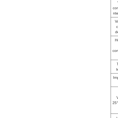
co
nt
Vo
c
d
H
co
t
Im
V
25