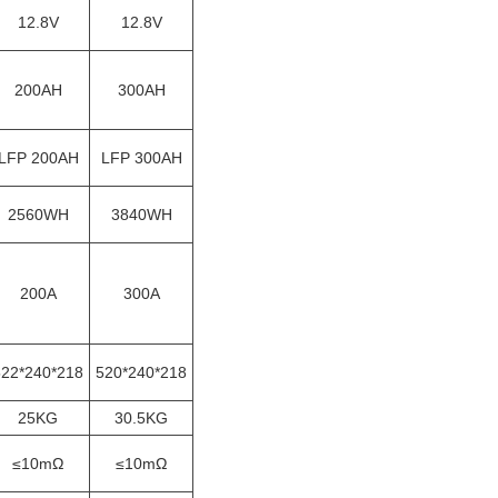
12.8V
12.8V
200AH
300AH
LFP 200AH
LFP 300AH
2560WH
3840WH
200A
300A
522*240*218
520*240*218
25KG
30.5KG
≤10mΩ
≤10mΩ