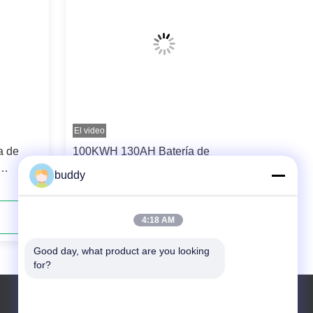
El video
a de
100KWH 130AH Batería de
almacenamiento de energía
buddy
H
industrial y comercial de alto
rendimiento
Contacta ahora
4:18 AM
Good day, what product are you looking 
for?