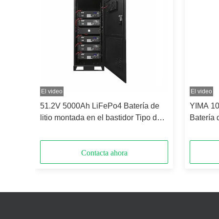
El video
El video
e
51.2V 5000Ah LiFePo4 Batería de
YIMA 10
dor
litio montada en el bastidor Tipo de
Batería
gabinete metálico
energía 
combina
Contacta ahora