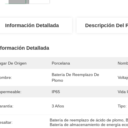
Información Detallada
Descripción Del 
nformación Detallada
ugar De Origen
Porcelana
Nomb
Batería De Reemplazo De 
ombre:
Volta
Plomo
mpermeable:
IP65
Vida Ú
arantía:
3 Años
Tipo:
Batería de reemplazo de ácido de plomo
, 
B
saltar:
Batería de almacenamiento de energía eco