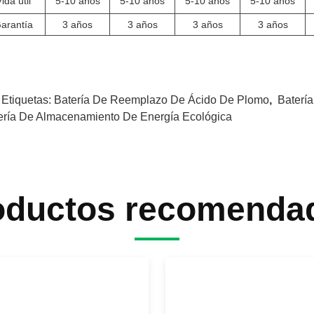
ida útil
5-10 años
5-10 años
5-10 años
5-10 años
arantía
3 años
3 años
3 años
3 años
 Etiquetas:
Batería De Reemplazo De Ácido De Plomo
,
Baterí
ería De Almacenamiento De Energía Ecológica
oductos recomenda