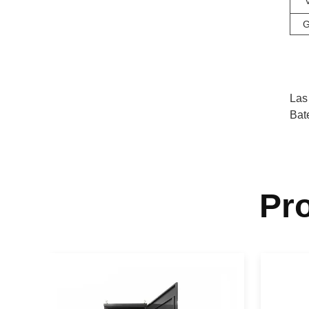
V
G
Las
Bat
Pr