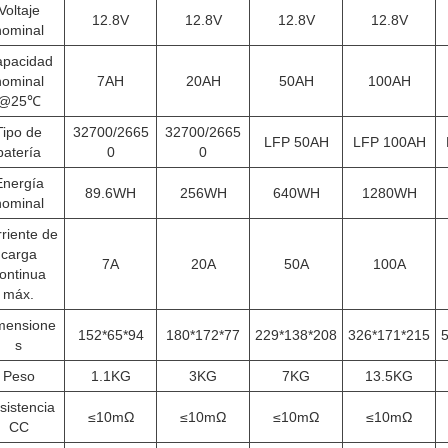
Voltaje
12.8V
12.8V
12.8V
12.8V
nominal
pacidad
nominal
7AH
20AH
50AH
100AH
@25℃
Tipo de
32700/2665
32700/2665
LFP 50AH
LFP 100AH
batería
0
0
Energía
89.6WH
256WH
640WH
1280WH
nominal
riente de
carga
7A
20A
50A
100A
ontinua
máx.
mensione
152*65*94
180*172*77
229*138*208
326*171*215
s
Peso
1.1KG
3KG
7KG
13.5KG
sistencia
≤10mΩ
≤10mΩ
≤10mΩ
≤10mΩ
CC