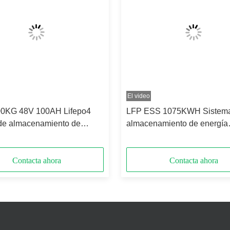
El video
0KG 48V 100AH Lifepo4
LFP ESS 1075KWH Sistem
 de almacenamiento de
almacenamiento de energía
para el hogar Método de
industrial y comercial 1MW
ción 16S
Contacta ahora
Contacta ahora