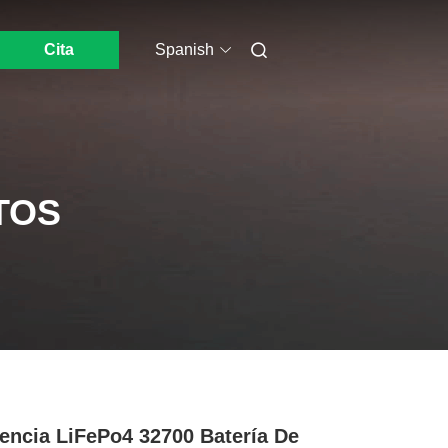
Cita
Spanish
TOS
iencia LiFePo4 32700 Batería De