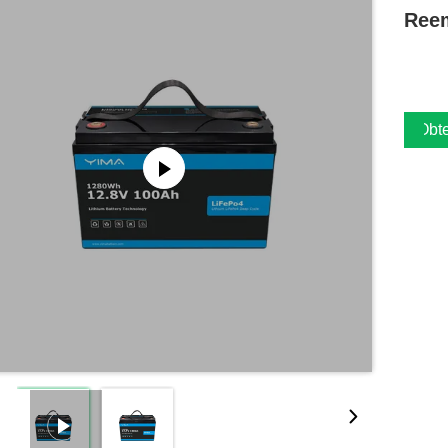
Reem
Obte