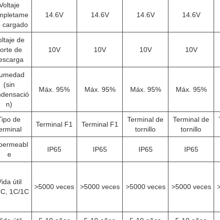
Voltaje
mpletame
14.6V
14.6V
14.6V
14.6V
e cargado
ltaje de
orte de
10V
10V
10V
10V
escarga
umedad
(sin
Máx. 95%
Máx. 95%
Máx. 95%
Máx. 95%
ndensació
n)
Tipo de
Terminal de
Terminal de
Terminal F1
Terminal F1
erminal
tornillo
tornillo
permeabl
IP65
IP65
IP65
IP65
e
ida útil
>5000 veces
>5000 veces
>5000 veces
>5000 veces
°C, 1C/1C