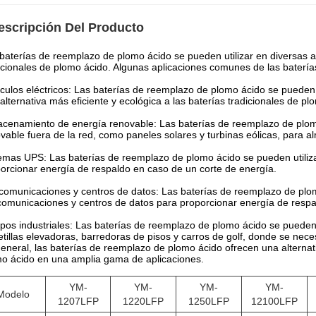
escripción Del Producto
baterías de reemplazo de plomo ácido se pueden utilizar en diversas 
icionales de plomo ácido. Algunas aplicaciones comunes de las baterí
culos eléctricos: Las baterías de reemplazo de plomo ácido se pueden u
alternativa más eficiente y ecológica a las baterías tradicionales de pl
cenamiento de energía renovable: Las baterías de reemplazo de plomo
vable fuera de la red, como paneles solares y turbinas eólicas, para a
emas UPS: Las baterías de reemplazo de plomo ácido se pueden utiliza
orcionar energía de respaldo en caso de un corte de energía.
comunicaciones y centros de datos: Las baterías de reemplazo de plom
comunicaciones y centros de datos para proporcionar energía de respal
pos industriales: Las baterías de reemplazo de plomo ácido se pueden u
etillas elevadoras, barredoras de pisos y carros de golf, donde se nece
eneral, las baterías de reemplazo de plomo ácido ofrecen una alternativ
o ácido en una amplia gama de aplicaciones.
YM-
YM-
YM-
YM-
Modelo
1207LFP
1220LFP
1250LFP
12100LFP