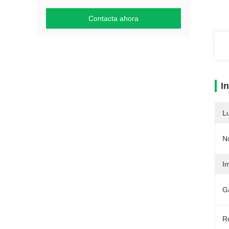
Contacta ahora
I
L
N
I
G
Re