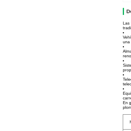
D
Las 
trad
Vehí
una 
Alma
reno
Sist
prop
Tele
tele
Equi
carr
En g
plom